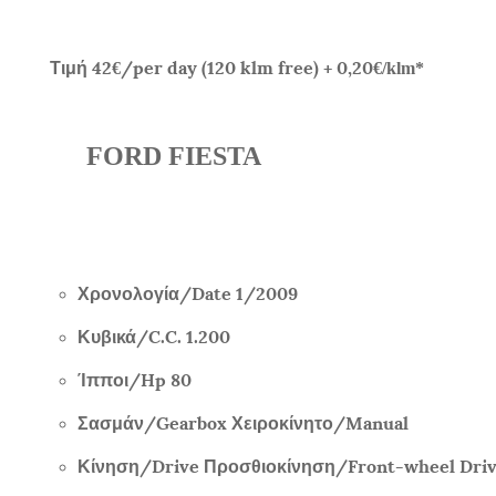
Τιμή
42
/per day (120 klm free) + 0,20
€
€/klm*
FORD FIESTA
Χρονολογία/
Date
1/
2009
Κυβικά/
C.C. 1.200
Ίπποι/
Hp 80
Σασμάν/
Gearbox
Χειροκίνητο/
Manual
Κίνηση/
Drive
Προσθιοκίνηση/
Front-wheel Dri