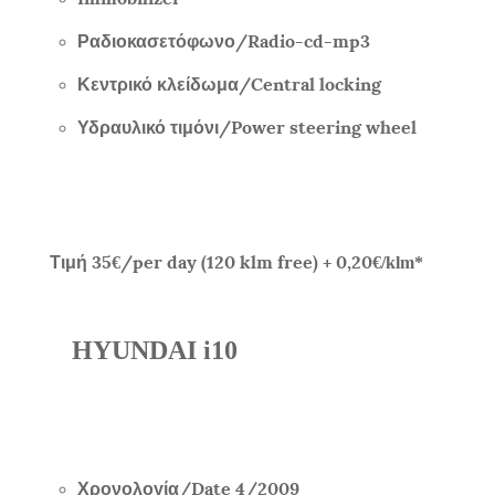
Ραδιοκασετόφωνο/
Radio-cd-mp3
Κεντρικό κλείδωμα/
Central locking
Υδραυλικό τιμόνι/
Power steering wheel
Τιμή
35
/per day (120 klm free) + 0,20
€
€/klm*
HYUNDAI i10
Χρονολογία/
Date
4/
2009