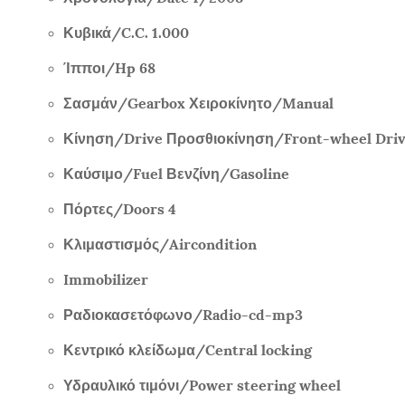
Κυβικά/
C.C. 1.000
Ίπποι/
Hp 68
Σασμάν/
Gearbox
Χειροκίνητο/
Manual
Κίνηση/
Drive
Προσθιοκίνηση/
Front-wheel Dri
Καύσιμο/
Fuel
Βενζίνη/
Gasoline
Πόρτες/
Doors 4
Κλιμαστισμός/
Aircondition
Immobilizer
Ραδιοκασετόφωνο/
Radio-cd-mp3
Κεντρικό κλείδωμα/
Central locking
Υδραυλικό τιμόνι/
Power steering wheel