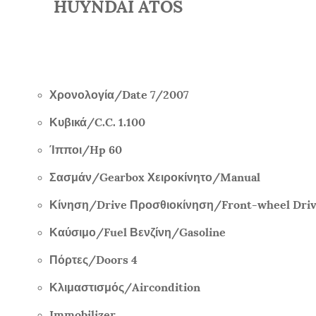
HUYNDAI ATOS
Χρονολογία/
Date 7/2007
Κυβικά/
C.C. 1.100
Ίπποι/
Hp 60
Σασμάν/
Gearbox
Χειροκίνητο/
Manual
Κίνηση/
Drive
Προσθιοκίνηση/
Front-wheel Dri
Καύσιμο/
Fuel
Βενζίνη/
Gasoline
Πόρτες/
Doors 4
Κλιμαστισμός/
Aircondition
Immobilizer