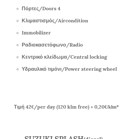
Πόρτες/
Doors 4
Κλιμαστισμός/
Aircondition
Immobilizer
Ραδιοκασετόφωνο/
Radio
Κεντρικό κλείδωμα/
Central locking
Υδραυλικό τιμόνι/
Power steering wheel
Τιμή
42
/per day (120 klm free) + 0,20
€
€/klm*
SUZUKI SPLASH