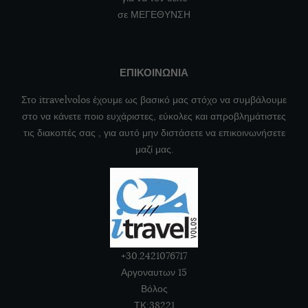
σε ΜΕΓΕΘΥΝΣΗ
ΕΠΙΚΟΙΝΩΝΙΑ
Στο itravelvolos έχουμε ως βασικό μας στόχο να συμβάλουμε
στο να κάνετε ποιο ευχάριστες, εύκολες και απροβλημάτιστες
τις διακοπές σας , για αυτό μην διστάσετε να επικοινωνήσετε
μαζί μας.
+30.2421076717
Αργοναυτων 15
Βόλος
ΤΚ:38221