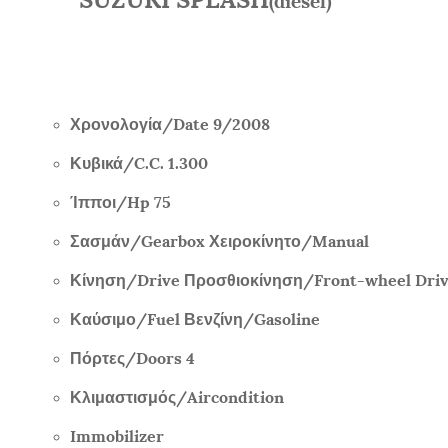
(diesel)
Χρονολογία/
Date
9/
2008
Κυβικά/
C.C. 1.300
Ίπποι/
Hp 75
Σασμάν/
Gearbox
Χειροκίνητο/
Manual
Κίνηση/
Drive
Προσθιοκίνηση/
Front-wheel Dri
Καύσιμο/
Fuel
Βενζίνη/
Gasoline
Πόρτες/
Doors 4
Κλιμαστισμός/
Aircondition
Immobilizer