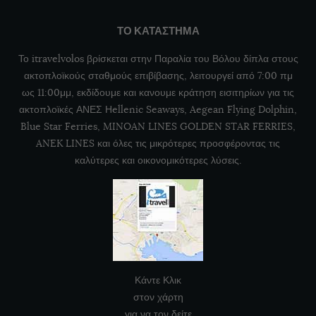
ΤΟ ΚΑΤΑΣΤΗΜΑ
Το itravelvolos βρίσκεται στην Παραλία του Βόλου δίπλα στους
ακτοπλοϊκούς σταθμούς επιβίβασης, λειτουργεί από 7:00 πμ
ως 11:00μμ, εκδίδουμε και κανουμε κράτηση εισιτηρίων για τις
ακτοπλοϊκές ΑΝΕΣ Ηellenic Seaways, Aegean Flying Dolphin,
Blue Star Ferries, MINOAN LINES GOLDEN STAR FERRIES,
ANEK LINES και όλες τις μικρότερες προσφέροντας τις
καλύτερες και οικονομικότερες λύσεις.
Κάντε Κλικ
στον χάρτη
για να τον δείτε