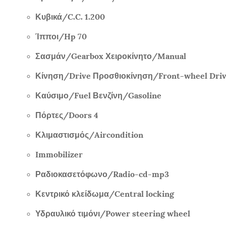
Κυβικά/
C.C. 1.200
Ίπποι/
Hp 70
Σασμάν/
Gearbox
Χειροκίνητο/
Manual
Κίνηση/
Drive
Προσθιοκίνηση/
Front-wheel Dri
Καύσιμο/
Fuel
Βενζίνη/
Gasoline
Πόρτες/
Doors 4
Κλιμαστισμός/
Aircondition
Immobilizer
Ραδιοκασετόφωνο/
Radio-cd-mp3
Κεντρικό κλείδωμα/
Central locking
Υδραυλικό τιμόνι/
Power steering wheel