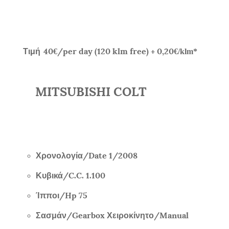
Τιμή
4
0
/per day (120 klm free) + 0,20
€
€/klm*
MITSUBISHI COLT
Χρονολογία/
Date
1/
2008
Κυβικά/
C.C. 1.100
Ίπποι/
Hp 75
Σασμάν/
Gearbox
Χειροκίνητο/
Manual