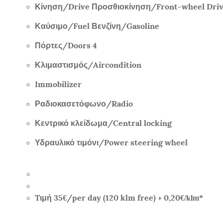
Κίνηση/
Drive
Προσθιοκίνηση/
Front-wheel Dri
Καύσιμο/
Fuel
Βενζίνη/
Gasoline
Πόρτες/
Doors 4
Κλιμαστισμός/
Aircondition
Immobilizer
Ραδιοκασετόφωνο/
Radio
Κεντρικό κλείδωμα/
Central locking
Υδραυλικό τιμόνι/
Power steering wheel
Tιμή
35
/per day (120 klm free) + 0,20
€
€/klm*