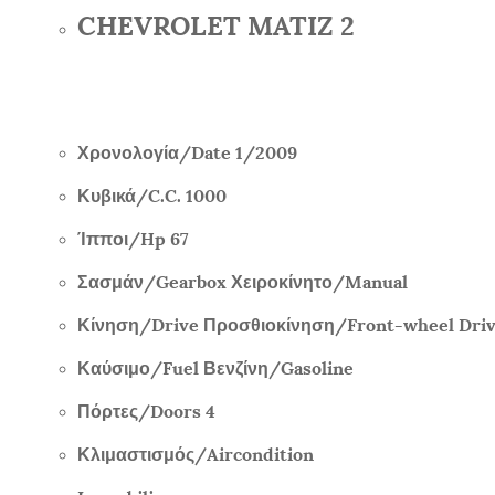
CHEVROLET MATIZ 2
Χρονολογία/
Date 1/2009
Κυβικά/
C.C. 1000
Ίπποι/
Hp 67
Σασμάν/
Gearbox
Χειροκίνητο/
Manual
Κίνηση/
Drive
Προσθιοκίνηση/
Front-wheel Dri
Καύσιμο/
Fuel
Βενζίνη/
Gasoline
Πόρτες/
Doors 4
Κλιμαστισμός/
Aircondition