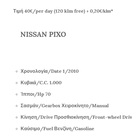
Τιμή
40
/per day (120 klm free) + 0,20
€
€/klm*
NISSAN PIXO
Χρονολογία/
Date 1/2010
Κυβικά/
C.C. 1.000
Ίπποι/
Hp 70
Σασμάν/
Gearbox
Χειροκίνητο/
Manual
Κίνηση/
Drive
Προσθιοκίνηση/
Front-wheel Dri
Καύσιμο/
Fuel
Βενζίνη/
Gasoline