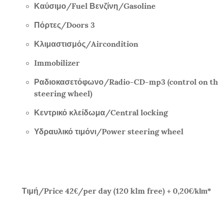
Καύσιμο/
Fuel
Βενζίνη/
Gasoline
Πόρτες/
Doors 3
Κλιμαστισμός/
Aircondition
Immobilizer
Ραδιοκασετόφωνο/
Radio-CD-mp3 (control on t
steering wheel)
Κεντρικό κλείδωμα/
Central locking
Υδραυλικό τιμόνι/
Power steering wheel
Τιμή/
Price 42
/per day (120 klm free) + 0,20
€
€/klm*