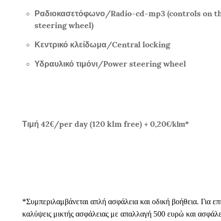
Ραδιοκασετόφωνο/
Radio-cd-mp3 (controls on t
steering wheel)
Κεντρικό κλείδωμα/
Central locking
Υδραυλικό τιμόνι/
Power steering wheel
Τιμή
42
/per day (120 klm free) + 0,20
€
€/klm*
*Συμπεριλαμβάνεται απλή ασφάλεια και οδική βοήθεια.
Για ε
καλύψεις μικτής ασφάλειας με απαλλαγή 500 ευρώ και ασφάλ